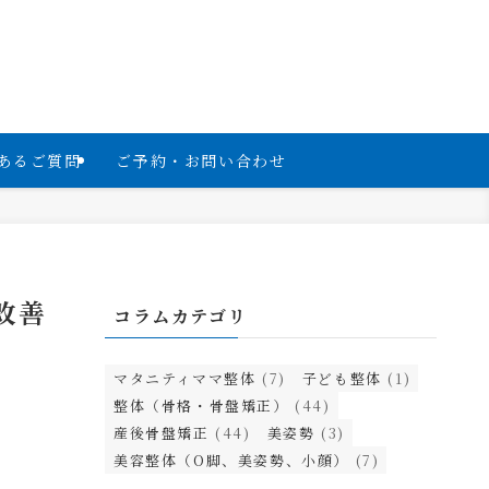
あるご質問
ご予約・お問い合わせ
改善
コラムカテゴリ
マタニティママ整体
(7)
子ども整体
(1)
整体（骨格・骨盤矯正）
(44)
産後骨盤矯正
(44)
美姿勢
(3)
美容整体（O脚、美姿勢、小顔）
(7)