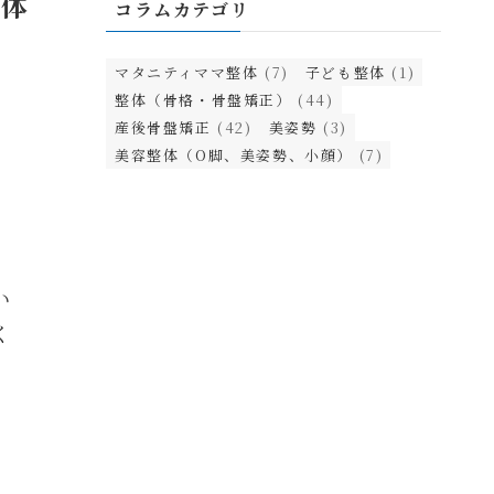
整体
コラムカテゴリ
マタニティママ整体
(7)
子ども整体
(1)
整体（骨格・骨盤矯正）
(44)
産後骨盤矯正
(42)
美姿勢
(3)
美容整体（O脚、美姿勢、小顔）
(7)
い
く