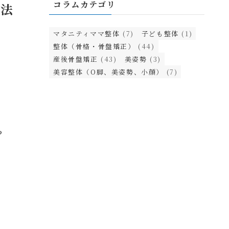
コラムカテゴリ
方法
マタニティママ整体
(7)
子ども整体
(1)
整体（骨格・骨盤矯正）
(44)
産後骨盤矯正
(43)
美姿勢
(3)
美容整体（O脚、美姿勢、小顔）
(7)
？
、