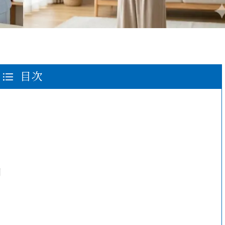
目次
ト
割