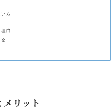
使い方
な理由
術を
とメリット