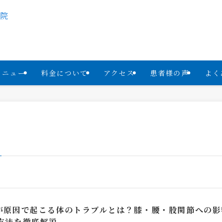
メニュー
料金について
アクセス
患者様の声
よく
が原因で起こる体のトラブルとは？膝・腰・股関節への影
方法を徹底解説