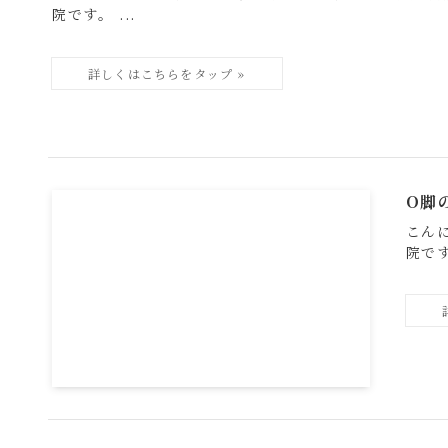
院です。 ...
O脚
こん
院です。