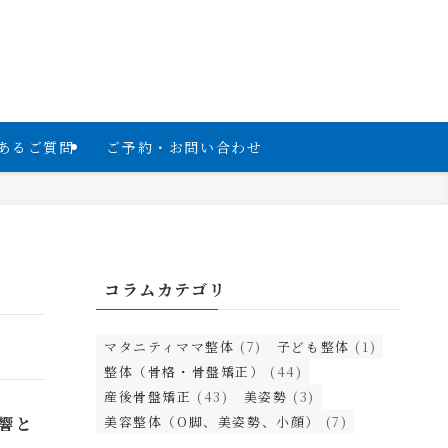
あるご質問
ご予約・お問い合わせ
コラムカテゴリ
マタニティママ整体
(7)
子ども整体
(1)
整体（骨格・骨盤矯正）
(44)
産後骨盤矯正
(43)
美姿勢
(3)
響と
美容整体（O脚、美姿勢、小顔）
(7)