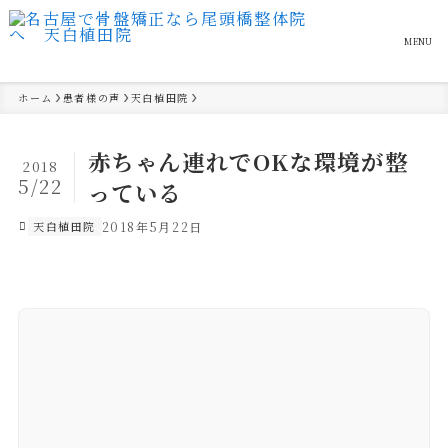
MENU
ホーム
患者様の声
天白植田院
赤ちゃん連れでOKな環境が整
2018
5/22
っている
天白植田院
2018年5月22日