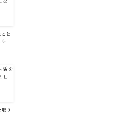
たこと
まし
を取り