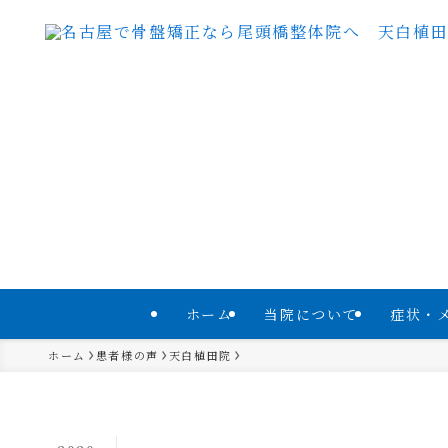
ホーム
当院について
症状・
ホーム
患者様の声
天白植田院